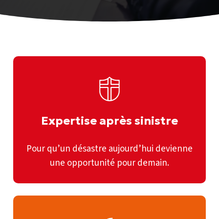
Expertise
après
sinistre
Expertise après sinistre
Pour qu’un désastre aujourd’hui devienne
une opportunité pour demain.
Expertise
préalable